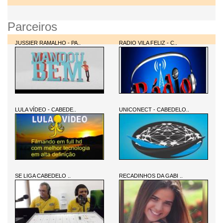
Parceiros
JUSSIER RAMALHO - PA..
RADIO VILA FELIZ - C..
LULA VÍDEO - CABEDE..
UNICONECT - CABEDELO..
SE LIGA CABEDELO ..
RECADINHOS DA GABI ..